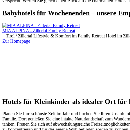
verspricht. Werfen Sie gleich einen Blick auf die charmanten Hotels
Babyhotels für Wochenenden – unsere Em
MIA ALPINA - Zillertal Family Retreat
Tirol / Zillertal
Lifestyle & Komfort im Family Retreat Hotel im Zil
Zur Homepage
Hotels für Kleinkinder als idealer Ort fü
Planen Sie Ihre schönste Zeit im Jahr und buchen Sie Ihren Urlaub mi
Familie. Dort genießen Sie eine intakte Naturlandschaft zum Wander
tanken. Freuen Sie sich auf abwechslungsreiche Freizeitmöglichkeiten,
zu konzentrieren und für das eigene Wohlbefinden sorgen zu können. 