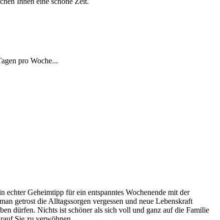
chen Ihnen eine schöne Zeit.
Tagen pro Woche...
ein echter Geheimtipp für ein entspanntes Wochenende mit der
man getrost die Alltagssorgen vergessen und neue Lebenskraft
en dürfen. Nichts ist schöner als sich voll und ganz auf die Familie
arauf Sie zu verwöhnen.