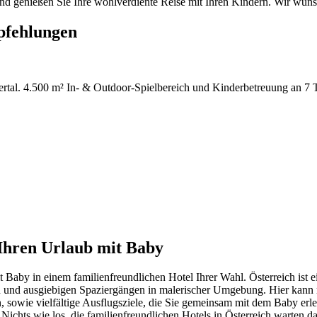
 und genießen Sie Ihre wohlverdiente Reise mit Ihren Kindern. Wir wüns
pfehlungen
lertal. 4.500 m² In- & Outdoor-Spielbereich und Kinderbetreuung an 7 
r Ihren Urlaub mit Baby
t Baby in einem familienfreundlichen Hotel Ihrer Wahl. Österreich ist 
n und ausgiebigen Spaziergängen in malerischer Umgebung. Hier kann 
 sowie vielfältige Ausflugsziele, die Sie gemeinsam mit dem Baby erleb
Nichts wie los, die familienfreundlichen Hotels in Österreich warten d