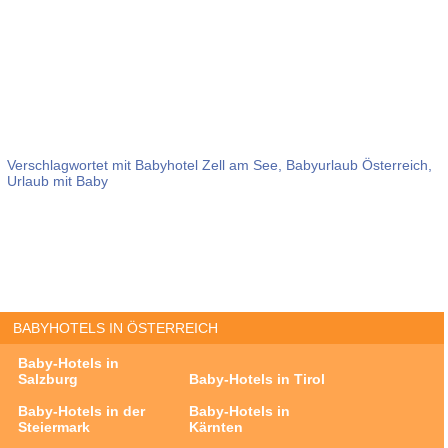
Verschlagwortet mit
Babyhotel Zell am See
,
Babyurlaub Österreich
,
Urlaub mit Baby
BABYHOTELS IN ÖSTERREICH
Baby-Hotels in
Salzburg
Baby-Hotels in Tirol
Baby-Hotels in der
Baby-Hotels in
Steiermark
Kärnten