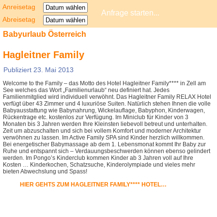
Anreisetag
Abreisetag
Babyurlaub Österreich
Hagleitner Family
Publiziert
23. Mai 2013
Welcome to the Family – das Motto des Hotel Hagleitner Family**** in Zell am
See welches das Wort „Familienurlaub“ neu definiert hat. Jedes
Familienmitglied wird individuell verwöhnt. Das Hagleitner Family RELAX Hotel
verfügt über 43 Zimmer und 4 luxuriöse Suiten. Natürlich stehen Ihnen die volle
Babyausstattung wie Babynahrung, Wickelauflage, Babyphon, Kinderwagen,
Rückentrage etc. kostenlos zur Verfügung. Im Miniclub für Kinder von 3
Monaten bis 3 Jahren werden Ihre Kleinsten liebevoll betreut und unterhalten.
Zeit um abzuschalten und sich bei vollem Komfort und moderner Architektur
verwöhnen zu lassen. Im Active Family SPA sind Kinder herzlich willkommen.
Bei energetischer Babymassage ab dem 1. Lebensmonat kommt Ihr Baby zur
Ruhe und entspannt sich – Verdauungsbeschwerden können ebenso gelindert
werden. Im Pongo’s Kinderclub kommen Kinder ab 3 Jahren voll auf Ihre
Kosten … Kinderkochen, Schatzsuche, Kinderolympiade und vieles mehr
bieten Abwechslung und Spass!
HIER GEHTS ZUM HAGLEITNER FAMILY**** HOTEL…